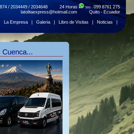
874 / 2034449 / 2034648 24 Horas
099 8761 275
593 -
latolitaexpress@hotmail.com Quito - Ecuador
|
La Empresa
|
Galeria
|
Libro de Visitas
|
Noticias
|
n Cuenca...