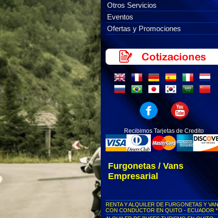
Otros Servicios
Eventos
Ofertas y Promociones
Recibimos Tarjetas de Credito
Furgonetas / Vans
Empresarial
RENTA Y ALQUILER DE FURGONETAS Y VA
CON CONDUCTOR EN QUITO - ECUADOR *