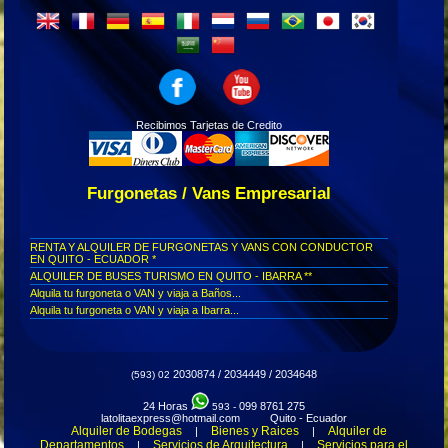
Recibimos Tarjetas de Credito
Furgonetas / Vans Empresarial
RENTA Y ALQUILER DE FURGONETAS Y VANS CON CONDUCTOR
EN QUITO - ECUADOR *
ALQUILER DE BUSES TURISMO EN QUITO - IBARRA **
Alquila tu furgoneta o VAN y viaja a Baños...
Alquila tu furgoneta o VAN y viaja a Ibarra...
Alquila tu furgoneta o VAN y viaja a Tonsupa...
Alquila tu furgoneta o VAN y viaja a Atacames...
Alquila tu furgoneta o VAN y viaja a Esmeraldas...
2030874 / 2034449 / 2034648
(593) 02
Las rutas mas apasionantes para recorrer en Ecuador...
Transporte seguro para conciertos en Cuenca...
24 Horas
099 8761 275
593 -
Transporte seguro para concierto en Otavalo...
latolitaexpress@hotmail.com Quito - Ecuador
Transporte seguro para concierto en Imbabura...
Alquiler de Bodegas
Bienes y Raices
Alquiler de
|
|
Departamentos
Servicios de Arquitectura
Servicios para el
|
|
Transporte seguro para concierto en Esmeraldas...