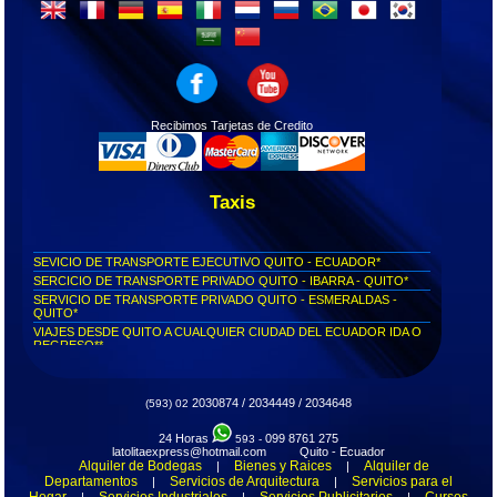
Recibimos Tarjetas de Credito
Taxis
SEVICIO DE TRANSPORTE EJECUTIVO QUITO - ECUADOR*
SERCICIO DE TRANSPORTE PRIVADO QUITO - IBARRA - QUITO*
SERVICIO DE TRANSPORTE PRIVADO QUITO - ESMERALDAS -
QUITO*
VIAJES DESDE QUITO A CUALQUIER CIUDAD DEL ECUADOR IDA O
REGRESO**
Servicio puerta a puerta Quito - Píllaro...
Servicio puerta a puerta Quito - Otavalo...
Servicio puerta a puerta Quito - Tonsupa...
2030874 / 2034449 / 2034648
(593) 02
Servicio puerta a puerta Quito - Esmeraldas...
24 Horas
099 8761 275
Servicio puerta a puerta Quito - Ibarra...
593 -
latolitaexpress@hotmail.com Quito - Ecuador
Pide tu taxi privado y llega a tiempo a donde necesites...
Alquiler de Bodegas
Bienes y Raices
Alquiler de
|
|
Transporte VIP Express Quito - Ibarra - Quito...
Departamentos
Servicios de Arquitectura
Servicios para el
|
|
Hogar
Transporte Ejecutivo Puerta a puerta...
Servicios Industriales
Servicios Publicitarios
Cursos
|
|
|