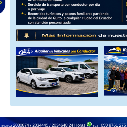
TO
D
te
a
o,
2030874 / 2034449 / 2034648
24 Horas
099 8761 275
(593) 02
593 -