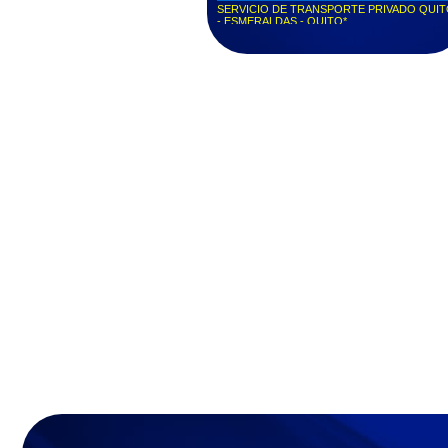
SERVICIO DE TRANSPORTE PRIVADO QUI
- ESMERALDAS - QUITO*
VIAJES DESDE QUITO A CUALQUIER CIUDA
DEL ECUADOR IDA O REGRESO**
Servicio puerta a puerta Quito - Píllaro...
Servicio puerta a puerta Quito - Otavalo...
Servicio puerta a puerta Quito - Tonsupa...
Servicio puerta a puerta Quito - Esmeraldas...
Servicio puerta a puerta Quito - Ibarra...
Pide tu taxi privado y llega a tiempo a donde
necesites...
Transporte VIP Express Quito - Ibarra - Quito...
Transporte Ejecutivo Puerta a puerta...
Taxi Quito Ibarra / Servicio puerta a puerta...
Entregas y repartos puerta a puerta - Transpor
de mensajería...
Taxi puerta a puerta barato Ibarra La Tolita
Express...
Servicio de transporte / servicio puerta puerta /
Ecuador...
Puerta puerta Ibarra Quito / Aeropuerto La Tolit
Express...
Taxi Vip puerta puerta / Quito - Ibarra - Quito...
Transporte ejecutivo Vip / servicios de
transporte...
Transporte Ibarra Servicios Ecuador...
Transporte Quito - Ibarra Quito - Pichincha...
Transporte puerta a puerta Quito - Ibarra - Quit
servicios La Tolita Express...