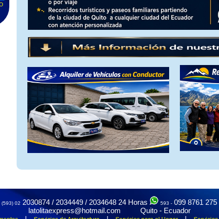
TO
D
te
a
2030874 / 2034449 / 2034648
24 Horas
099 8761 275
(593) 02
593 -
o,
latolitaexpress@hotmail.com Quito - Ecuador
|
|
|