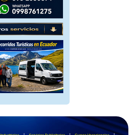
|
|
|