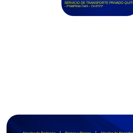
SERVICIO DE TRANSPORTE PRIVADO QUI
- ESMERALDAS - QUITO*
VIAJES DESDE QUITO A CUALQUIER CIUDA
DEL ECUADOR IDA O REGRESO**
Servicio puerta a puerta Quito - Píllaro...
Servicio puerta a puerta Quito - Otavalo...
Servicio puerta a puerta Quito - Tonsupa...
Servicio puerta a puerta Quito - Esmeraldas...
Servicio puerta a puerta Quito - Ibarra...
Pide tu taxi privado y llega a tiempo a donde
necesites...
Transporte VIP Express Quito - Ibarra - Quito...
Transporte Ejecutivo Puerta a puerta...
Taxi Quito Ibarra / Servicio puerta a puerta...
Entregas y repartos puerta a puerta - Transpor
de mensajería...
Taxi puerta a puerta barato Ibarra La Tolita
Express...
Servicio de transporte / servicio puerta puerta /
Ecuador...
Puerta puerta Ibarra Quito / Aeropuerto La Tolit
Express...
Taxi Vip puerta puerta / Quito - Ibarra - Quito...
Transporte ejecutivo Vip / servicios de
transporte...
Transporte Ibarra Servicios Ecuador...
Transporte Quito - Ibarra Quito - Pichincha...
Transporte puerta a puerta Quito - Ibarra - Quit
servicios La Tolita Express...
|
|