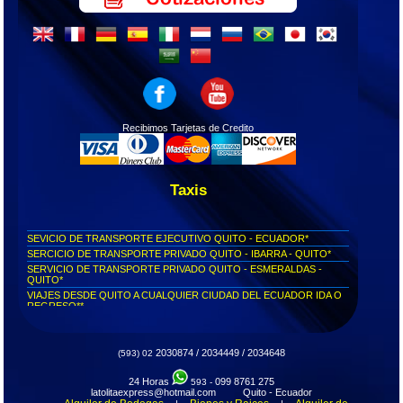
Recibimos Tarjetas de Credito
Taxis
SEVICIO DE TRANSPORTE EJECUTIVO QUITO - ECUADOR*
SERCICIO DE TRANSPORTE PRIVADO QUITO - IBARRA - QUITO*
SERVICIO DE TRANSPORTE PRIVADO QUITO - ESMERALDAS -
QUITO*
VIAJES DESDE QUITO A CUALQUIER CIUDAD DEL ECUADOR IDA O
REGRESO**
Servicio puerta a puerta Quito - Píllaro...
Servicio puerta a puerta Quito - Otavalo...
Servicio puerta a puerta Quito - Tonsupa...
2030874 / 2034449 / 2034648
(593) 02
Servicio puerta a puerta Quito - Esmeraldas...
24 Horas
099 8761 275
Servicio puerta a puerta Quito - Ibarra...
593 -
latolitaexpress@hotmail.com Quito - Ecuador
Pide tu taxi privado y llega a tiempo a donde necesites...